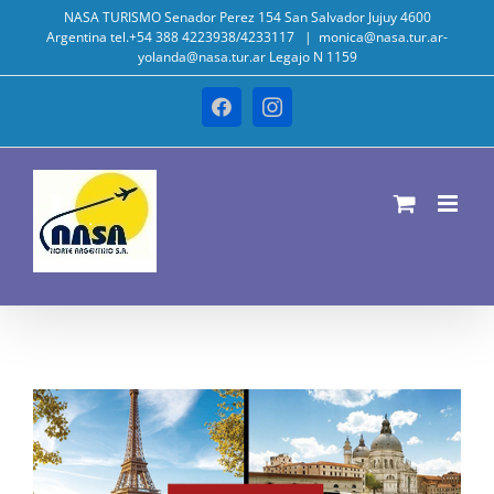
Saltar
NASA TURISMO Senador Perez 154 San Salvador Jujuy 4600
Argentina tel.+54 388 4223938/4233117
|
monica@nasa.tur.ar-
al
yolanda@nasa.tur.ar Legajo N 1159
contenido
Facebook
Instagram