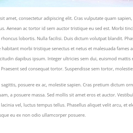
it amet, consectetur adipiscing elit. Cras vulputate quam sapien, 
rius. Aenean ac tortor id sem auctor tristique eu sed est. Morbi ti
honcus lobortis. Nulla facilisi. Duis dictum volutpat blandit. Phase
 habitant morbi tristique senectus et netus et malesuada fames a
llicitudin dapibus ipsum. Integer ultricies sem dui, euismod matti
 Praesent sed consequat tortor. Suspendisse sem tortor, molestie 
 sagittis, posuere ex ac, molestie sapien. Cras pretium dictum or
m, a posuere massa. Sed mollis sit amet eros et auctor. Vestibul
u lacinia vel, luctus tempus tellus. Phasellus aliquet velit arcu, e
isque eu ex non odio ullamcorper posuere.