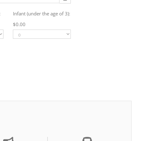
:
Infant (under the age of 3):
dom
$
0.00
2
9
16
23
30
6