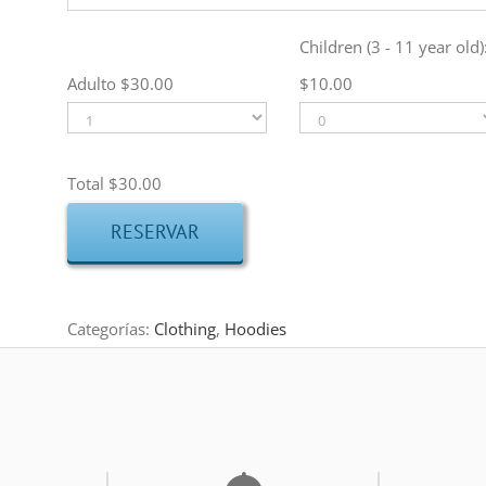
Children (3 - 11 year old)
lun
mar
mié
jue
vie
sáb
Adulto
$
30.00
$
10.00
27
28
29
30
31
1
3
4
5
6
7
8
10
11
12
13
14
15
Total
$30.00
17
18
19
20
21
22
RESERVAR
24
25
26
27
28
29
31
1
2
3
4
5
Categorías:
Clothing
,
Hoodies