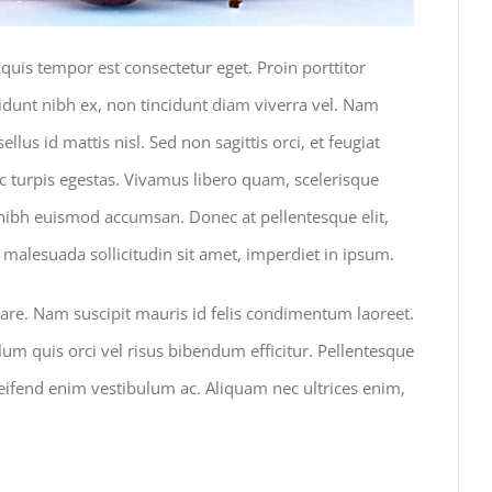
quis tempor est consectetur eget. Proin porttitor
ncidunt nibh ex, non tincidunt diam viverra vel. Nam
llus id mattis nisl. Sed non sagittis orci, et feugiat
c turpis egestas. Vivamus libero quam, scelerisque
s nibh euismod accumsan. Donec at pellentesque elit,
malesuada sollicitudin sit amet, imperdiet in ipsum.
nare. Nam suscipit mauris id felis condimentum laoreet.
um quis orci vel risus bibendum efficitur. Pellentesque
t eleifend enim vestibulum ac. Aliquam nec ultrices enim,