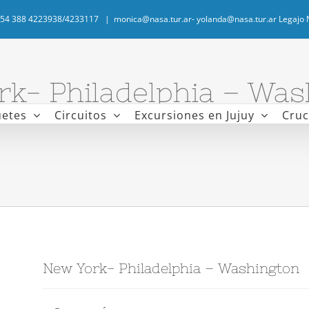
.+54 388 4223938/4233117
|
monica@nasa.tur.ar- yolanda@nasa.tur.ar Legajo 
rk- Philadelphia – Was
etes
Circuitos
Excursiones en Jujuy
Cruc
Inicio
New York- Philadelphia – Washington
New York- Philadelphia – Washington