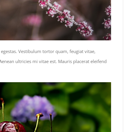
 egestas. Vestibulum tortor quam, feugiat vitae,
enean ultricies mi vitae est. Mauris placerat eleifend