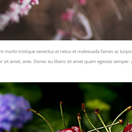
nt morbi tristique senectus et netus et malesuada fames ac turpis
or sit amet, ante. Donec eu libero sit amet quam egestas semper. A