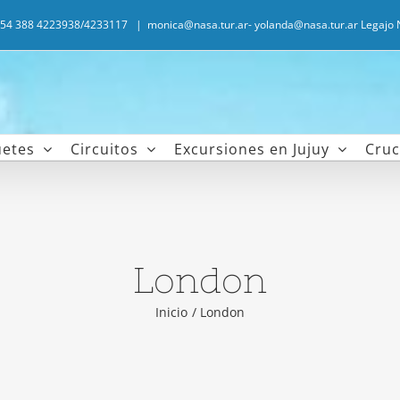
.+54 388 4223938/4233117
|
monica@nasa.tur.ar- yolanda@nasa.tur.ar Legajo 
etes
Circuitos
Excursiones en Jujuy
Cruc
London
Inicio
London