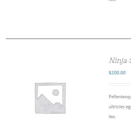
Ninja 
$
200.00
Pellentesqu
ultricies e
leo.