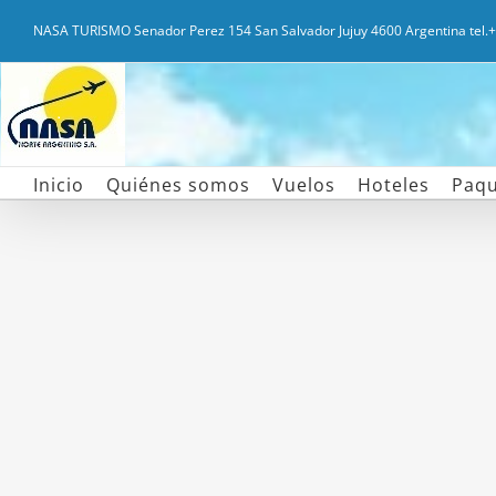
Saltar
NASA TURISMO Senador Perez 154 San Salvador Jujuy 4600 Argentina tel
al
contenido
Inicio
Quiénes somos
Vuelos
Hoteles
Paqu